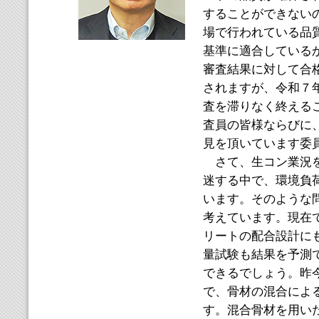
することができない
場で行われている品
基準に適合している
審査結果に対して合
されますが、令和７
査を滞りなく終える
査員の皆様ならびに
見を頂いています委
さて、生コン業況を
迷する中で、環境負
います。そのような
考えています。現在
リートの配合設計に
量試験も結果を予測
できるでしょう。昨
で、骨材の混合によ
す。混合骨材を用い