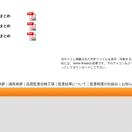
のまとめ
のまとめ
のまとめ
当サイトに掲載されたPDFファイルを表示・印刷する
めには、Adobe Readerが必要です。下のアイコンをク
ックしてダウンロードして下さい。
挨拶
｜
議長挨拶
｜
品質監査合格工場
｜
監査結果について
｜
監査制度の仕組み
｜
お知