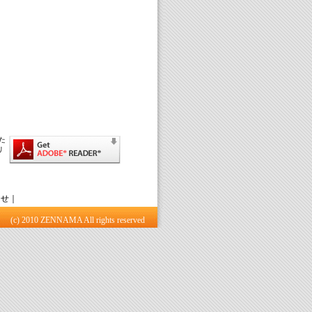
た
リ
らせ
｜
(c) 2010 ZENNAMA All rights reserved